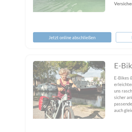
Versiche
Jetzt online abschließen
E-Bi
E-Bikes 
erleichte
uns rasch
sicher a
passende
auch glei