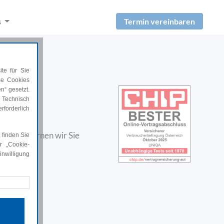
Termin vereinbaren
s
te für Sie
ese Cookies
n
n“ gesetzt.
 Technisch
rforderlich
eratung lernen wir Sie
 finden Sie
en.
r „Cookie-
nwilligung
rforderlich