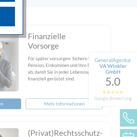
n über die
iffsquellen
gestellten
Finanzielle
 werden von
Vorsorge
e als auch
n.
Für später vorsorgen: Sichern Sie
GeneralAgentur
Pension, Einkommen und Ihre Familie
VA Winkler
GmbH
ab, damit Sie in jeder Lebenslage
5.0
finanziell gerüstet sind.
Google Bewertung
en
Mehr Informationen
(Privat)Rechtsschutz-