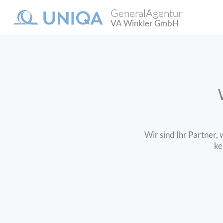
GeneralAgentur
VA Winkler GmbH
Wir sind Ihr Partner,
ke