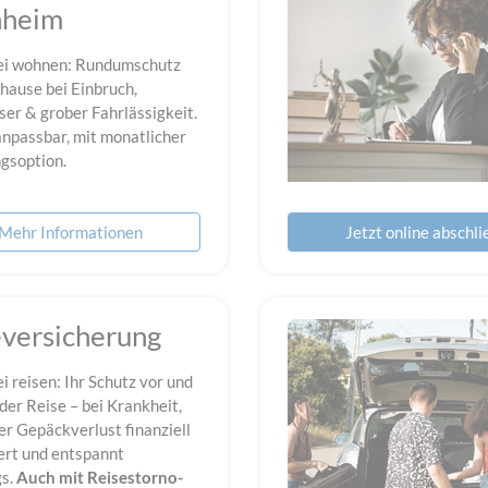
nheim
ei wohnen: Rundumschutz
uhause bei Einbruch,
er & grober Fahrlässigkeit.
anpassbar, mit monatlicher
gsoption.
Mehr Informationen
Jetzt online abschl
eversicherung
i reisen: Ihr Schutz vor und
er Reise – bei Krankheit,
er Gepäckverlust finanziell
ert und entspannt
s.
Auch mit Reisestorno-