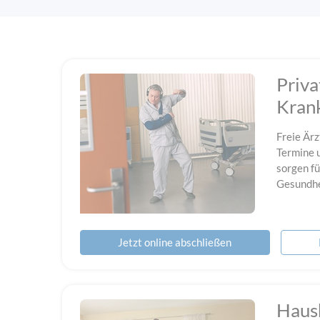
Priva
Kran
Freie Ärz
Termine 
sorgen fü
Gesundhe
Jetzt online abschließen
Haus