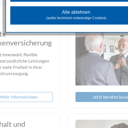
Diese Cookies unterstützen beim Sammeln allgemeiner Date
Website-Nutzung. Damit analysieren wir das Verhalten und die Zugr
Alle ablehnen
der Besuchenden und können in weiterer Folge die zur Verfügung 
(außer technisch notwendige Cookies)
Inhalte und Funktionen optimieren.
Marketing Cookies
te
Diese Cookies dienen dazu Marketingaktivitäten zu optimieren und
kenversicherung
unseren Werbepartnern genutzt, um Ihnen sowohl auf unserer Seit
auf anderen Webseiten passendere Werbung und Inhalte anzuzeige
t:innenwahl, flexible
und zusätzliche Leistungen
r mehr Freiheit in Ihrer
itsversorgung.
Mehr Informationen
Jetzt beraten lass
halt und