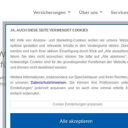
Versicherungen
Über uns
Service
JA, AUCH DIESE SEITE VERWENDET COOKIES
Mit Hilfe von Analyse- und Marketing-Cookies wollen wir unsere Websi
optimal gestalten und relevante Inhalte in den Vordergrund stellen. Di
Wir bieten professionelle Lösunge
werden erst nach Ihrer aktiven Einwilligung durch Klick auf „Alle akzeptiere
Wenn Sie dies nicht wünschen, klicken Sie bitte auf „Alle ablehnen“.
für Ihre individuelle Versicherung.
notwendige Cookies sind für die grundlegenden Funktionen der Website e
und können nicht deaktiviert werden.
 wenn es um Sicherheit und Vorsorge geht. Durch persönliche B
Weitere Informationen, insbesondere zur Speicherdauer und Ihren Rechten,
nnen und erstellen Lösungen, die perfekt zu Ihrem Leben pass
in unseren
Datenschutzhinweisen
. Sie können Ihre Präferenzen unte
Einstellungen“ jederzeit anpassen und so auch eine einmal erteilte Ei
Auch im Schadensfall sind wir für Sie da.
einfach widerrufen.
Technische Cookies
Cookie Einstellungen anpassen
Diese Cookies sind für die grundlegenden Funktionen der Website e
und können nicht deaktiviert werden.
Alle akzeptieren
Analyse Cookies