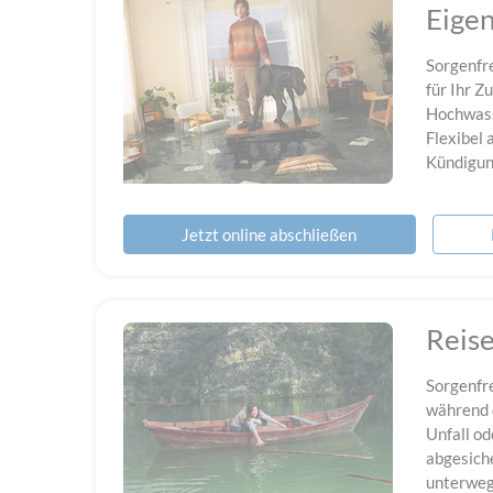
Eige
Sorgenfr
für Ihr Z
Hochwass
Flexibel 
Kündigun
Jetzt online abschließen
Reis
Sorgenfre
während d
Unfall od
abgesich
unterweg