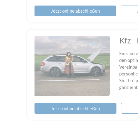
Jetzt online abschließen
Kfz -
Sie sind 
den optim
Vereinbar
persönli
Sie Ihre
ganz einf
Jetzt online abschließen