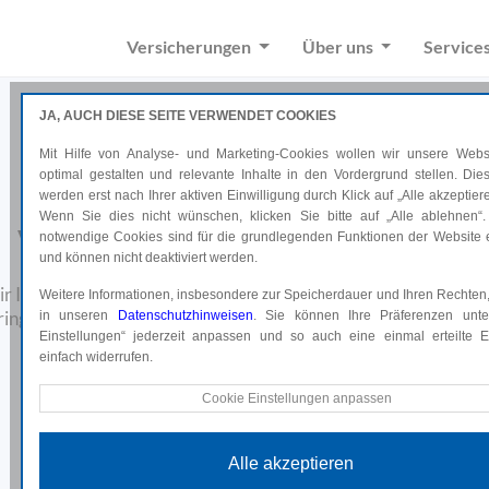
Versicherungen
Über uns
Service
JA, AUCH DIESE SEITE VERWENDET COOKIES
Mit Hilfe von Analyse- und Marketing-Cookies wollen wir unsere Websi
optimal gestalten und relevante Inhalte in den Vordergrund stellen. Di
werden erst nach Ihrer aktiven Einwilligung durch Klick auf „Alle akzeptiere
Wenn Sie dies nicht wünschen, klicken Sie bitte auf „Alle ablehnen“.
Versicherungen überprüfen
notwendige Cookies sind für die grundlegenden Funktionen der Website e
und können nicht deaktiviert werden.
 Ihre Versicherungspolizzen und erstellen Ihnen ein Verglei
Weitere Informationen, insbesondere zur Speicherdauer und Ihren Rechten,
ringste Aufwand entsteht, bieten wir Ihnen die Möglichkeit, Ih
in unseren
Datenschutzhinweisen
. Sie können Ihre Präferenzen unte
Einstellungen“ jederzeit anpassen und so auch eine einmal erteilte Ei
direkt von Ihrer Versicherung an uns schicken zu lassen.
einfach widerrufen.
Technische Cookies
Cookie Einstellungen anpassen
Diese Cookies sind für die grundlegenden Funktionen der Website e
und können nicht deaktiviert werden.
Alle akzeptieren
Analyse Cookies