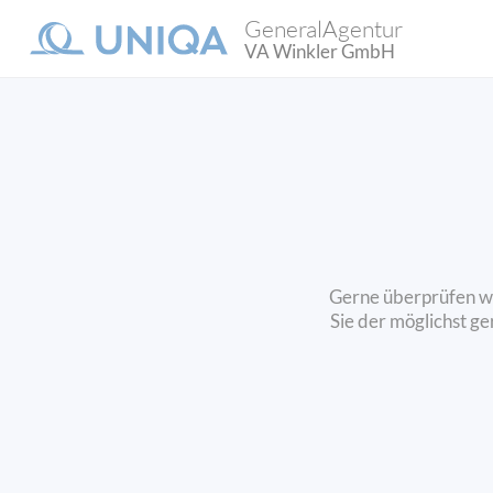
GeneralAgentur
VA Winkler GmbH
Gerne überprüfen wir
Sie der möglichst ge