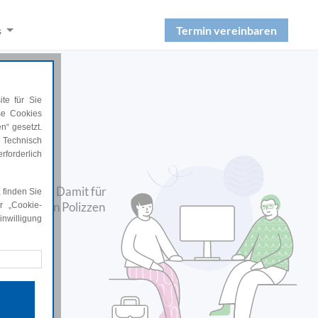
Termin vereinbaren
s
te für Sie
ese Cookies
n“ gesetzt.
 Technisch
rforderlich
chsangebot. Damit für
 finden Sie
re aktuellen Polizzen
r „Cookie-
nwilligung
rforderlich