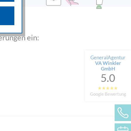
n über die
iffsquellen
gestellten
erungen ein:
 werden von
e als auch
n.
GeneralAgentur
VA Winkler
GmbH
5.0
Google Bewertung